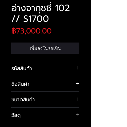
อ่างจากุชชี่ 102
// S1700
ราคา
฿73,000.00
เพิ่มลงในรถเข็น
รหัสสินค้า
ชื่อสินค้า
BAL-b1203
อ่างจากุชชี่ 102 // D1700
ขนาดสินค้า
ขนาด 1700 × 900 × 680
วัสดุ
/mm
เวลาขนเข้าพื้นที่ ประตูและทาง
ไฟเบอร์กลาส เคลือบอะคลิลิก